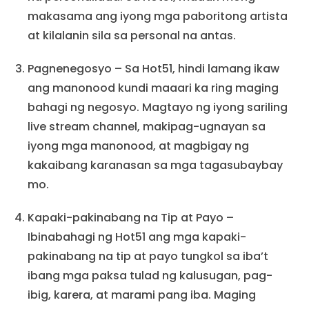
makasama ang iyong mga paboritong artista
at kilalanin sila sa personal na antas.
Pagnenegosyo – Sa Hot51, hindi lamang ikaw
ang manonood kundi maaari ka ring maging
bahagi ng negosyo. Magtayo ng iyong sariling
live stream channel, makipag-ugnayan sa
iyong mga manonood, at magbigay ng
kakaibang karanasan sa mga tagasubaybay
mo.
Kapaki-pakinabang na Tip at Payo –
Ibinabahagi ng Hot51 ang mga kapaki-
pakinabang na tip at payo tungkol sa iba’t
ibang mga paksa tulad ng kalusugan, pag-
ibig, karera, at marami pang iba. Maging